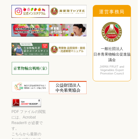
運営事務局
一般社団法人
日本青果物輸出促進協
議会
JAPAN FRUIT and
Vegetables Export
Promotion Council
PDF ファイルの閲覧
には、Acrobat
Reader® が必要で
す。
こちらから最新の