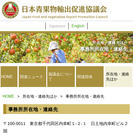
Japanese
English
所在地・連絡先ほか
事務所所在地・連絡先
協議会につい
所在地・連絡
HOME
関連ニュース
関連団体
て
先ほか
HOME
>
所在地・連絡先ほか
>
事務所所在地・連絡先
事務所所在地・連絡先
〒100-0011 東京都千代田区内幸町１-２-１ 日土地内幸町ビル２
階